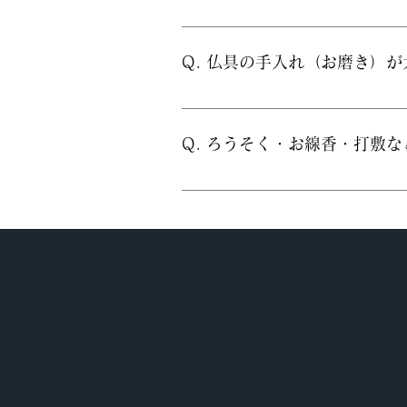
A. はい、その場で修理するか
Q. 仏具の手入れ（お磨き）
A. 金メッキ加工を施せば、
す。
Q. ろうそく・お線香・打敷
A. お電話をいただければ、小物