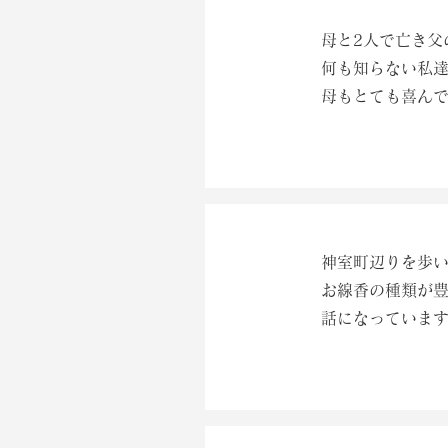
母と2人で亡き父
何も知らない私
母もとても喜んでい
神室町辺りを歩
お線香の種類が
話になっていま