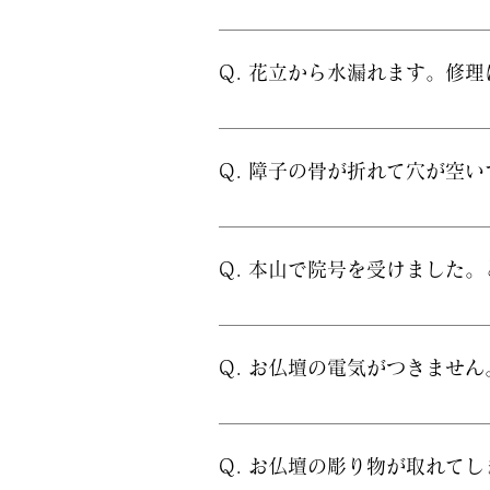
A. 半日ほどお時間をいただけ
Q. 花立から水漏れます。修
A. 花立をお預かりし、数日以
Q. 障子の骨が折れて穴が空
A. はい、障子をお預かりし、
Q. 本山で院号を受けました
A. お軸に仕立て、お仏壇に掛
Q. お仏壇の電気がつきませ
A. はい、訪問のうえ、その
Q. お仏壇の彫り物が取れて