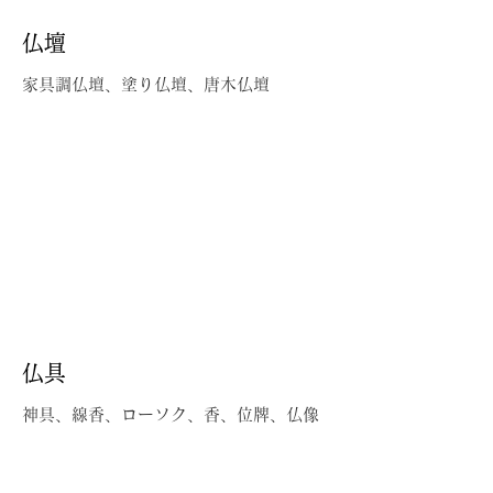
​仏壇
家具調仏壇、塗り仏壇、唐木仏壇
仏具
神具、線香、ローソク、香、位牌、仏像